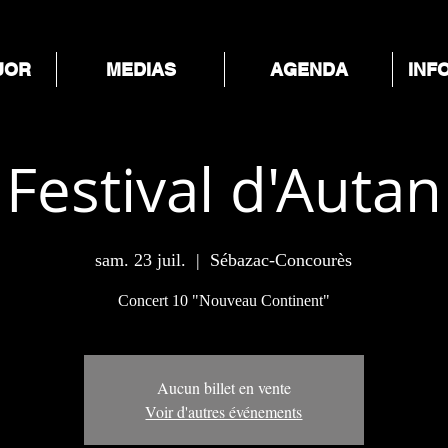
UOR
MEDIAS
AGENDA
INF
Festival d'Autan
sam. 23 juil.
  |  
Sébazac-Concourès
Concert 10 "Nouveau Continent"
Aucun billet en vente
Voir d'autres événements