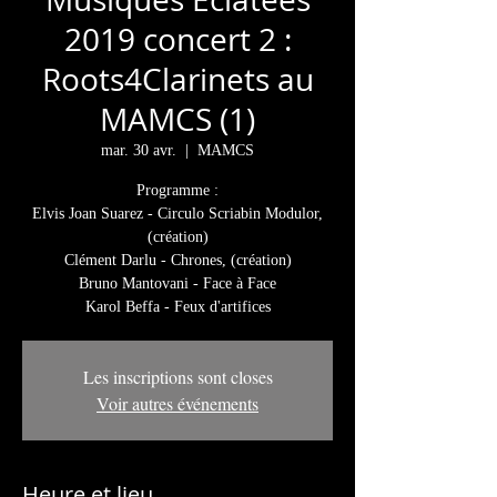
2019 concert 2 :
Roots4Clarinets au
MAMCS (1)
mar. 30 avr.
  |  
MAMCS
Programme :
Elvis Joan Suarez - Circulo Scriabin Modulor,
(création)
Clément Darlu - Chrones, (création)
Bruno Mantovani - Face à Face
Les inscriptions sont closes
Voir autres événements
Heure et lieu