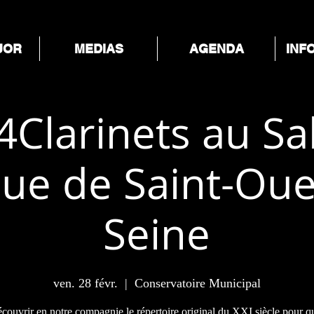
UOR
MEDIAS
AGENDA
INF
4Clarinets au Sa
ue de Saint-Oue
Seine
ven. 28 févr.
  |  
Conservatoire Municipal
couvrir en notre compagnie le répertoire original du XXI siècle pour q