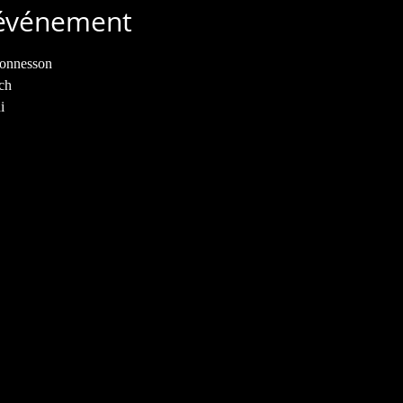
'événement
Connesson 
h 

 

 